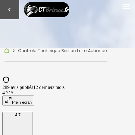
menu
keyboard_arrow_right
Contrôle Technique Brissac Loire Aubance