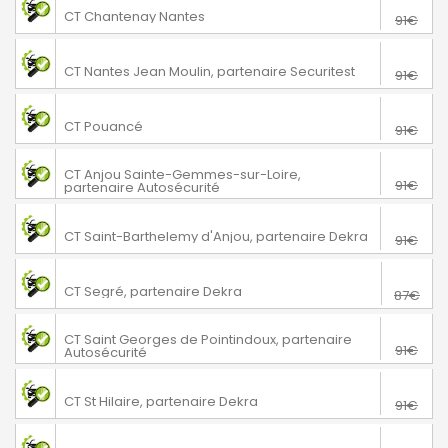
Nantes
CT Chantenay Nantes
91€
76€
Nantes
CT Nantes Jean Moulin, partenaire Securitest
91€
76€
Pouancé
CT Pouancé
91€
Sainte Gemmes sur Loire
76€
CT Anjou Sainte-Gemmes-sur-Loire,
91€
partenaire Autosécurité
76€
Saint-Barthélemy d'Anjou
CT Saint-Barthelemy d'Anjou, partenaire Dekra
91€
72€
Segré-en-Anjou Bleu
CT Segré, partenaire Dekra
87€
Saint-Georges-de-Pointindoux
76€
CT Saint Georges de Pointindoux, partenaire
91€
Autosécurité
76€
Saint-Hilaire-de-Riez
CT St Hilaire, partenaire Dekra
91€
76€
Thouaré sur Loire