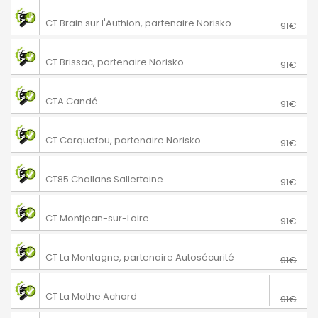
76€
Loire-Authion
CT Brain sur l'Authion, partenaire Norisko
91€
76€
Brissac Loire Aubance
CT Brissac, partenaire Norisko
91€
76€
Angrie
CTA Candé
91€
76€
Carquefou
CT Carquefou, partenaire Norisko
91€
76€
Challans
CT85 Challans Sallertaine
91€
76€
Mauges-sur-Loire
CT Montjean-sur-Loire
91€
76€
La Montagne
CT La Montagne, partenaire Autosécurité
91€
69€
La Mothe Achard
CT La Mothe Achard
91€