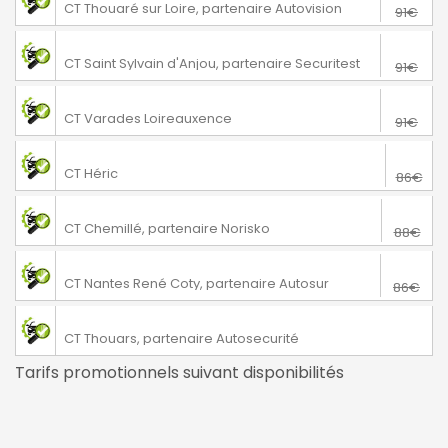
CT Thouaré sur Loire, partenaire Autovision
91€
76€
Verrières-en-Anjou
CT Saint Sylvain d'Anjou, partenaire Securitest
91€
76€
Varades
CT Varades Loireauxence
91€
71€
Héric
CT Héric
86€
73€
Chemillé
CT Chemillé, partenaire Norisko
88€
76€
Nantes
CT Nantes René Coty, partenaire Autosur
86€
Thouars
CT Thouars, partenaire Autosecurité
Tarifs promotionnels suivant disponibilités