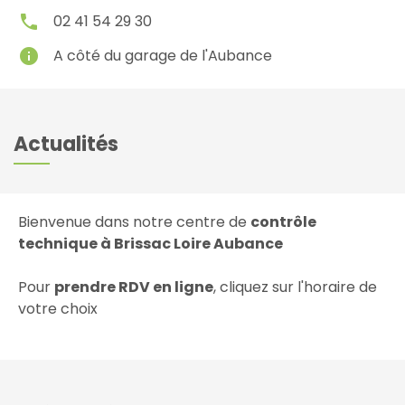
local_phone
02 41 54 29 30
info
A côté du garage de l'Aubance
Actualités
Bienvenue dans notre centre de
contrôle
technique à Brissac Loire Aubance
Pour
prendre RDV en ligne
, cliquez sur l'horaire de
votre choix