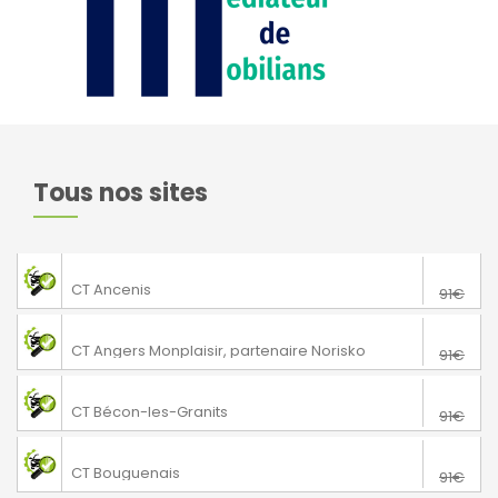
Tous nos sites
76€
Saint-Gereon
CT Ancenis
91€
76€
Angers
CT Angers Monplaisir, partenaire Norisko
91€
76€
Bécon-les-Granits
CT Bécon-les-Granits
91€
76€
Bouguenais
CT Bouguenais
91€