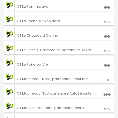
76€
La Pommeraye
CT La Pommeraye
91€
76€
La Roche sur Yon
CT La Roche sur Yon Nord
91€
76€
Le Chateau d'Olonne
CT Le Chateau d'Olonne
91€
76€
Le Plessis-Grammoire
CT Le Plessis-Grammoire, partenaire Dekra
91€
76€
Le Poiré sur Vie
CT Le Poiré sur Vie
91€
64€
Machecoul-Saint-Même
CT Machecoul Nord, partenaire Sécuritest
89€
74€
Machecoul-Saint-Même
CT Machecoul Sud, partenaire AutoSécurité
89€
74€
Mauves-sur-Loire
CT Mauves-sur-Loire, partenaire Dekra
91€
70€