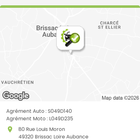
Agrément Auto : S049D140
Agrément Moto : L049D235
place
80 Rue Louis Moron
49320
Brissac Loire Aubance